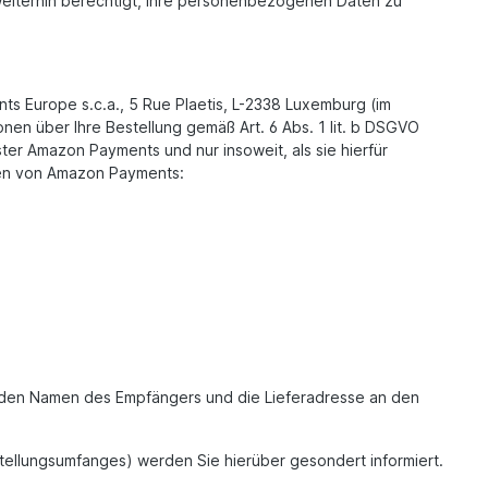
 weiterhin berechtigt, Ihre personenbezogenen Daten zu
s Europe s.c.a., 5 Rue Plaetis, L-2338 Luxemburg (im
nen über Ihre Bestellung gemäß Art. 6 Abs. 1 lit. b DSGVO
er Amazon Payments und nur insoweit, als sie hierfür
ngen von Amazon Payments:
nur den Namen des Empfängers und die Lieferadresse an den
tellungsumfanges) werden Sie hierüber gesondert informiert.