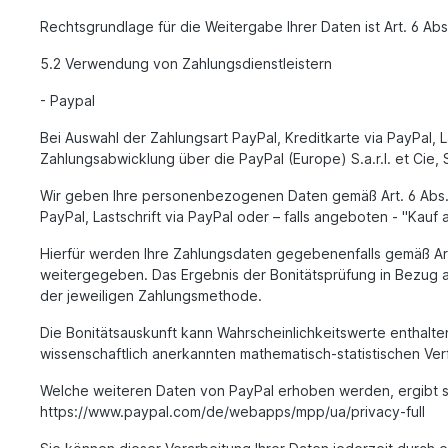
Rechtsgrundlage für die Weitergabe Ihrer Daten ist Art. 6 Abs.
5.2 Verwendung von Zahlungsdienstleistern
- Paypal
Bei Auswahl der Zahlungsart PayPal, Kreditkarte via PayPal, L
Zahlungsabwicklung über die PayPal (Europe) S.a.r.l. et Cie
Wir geben Ihre personenbezogenen Daten gemäß Art. 6 Abs. 1 
PayPal, Lastschrift via PayPal oder – falls angeboten - "Kau
Hierfür werden Ihre Zahlungsdaten gegebenenfalls gemäß Art.
weitergegeben. Das Ergebnis der Bonitätsprüfung in Bezug a
der jeweiligen Zahlungsmethode.
Die Bonitätsauskunft kann Wahrscheinlichkeitswerte enthalte
wissenschaftlich anerkannten mathematisch-statistischen Verf
Welche weiteren Daten von PayPal erhoben werden, ergibt sic
https://www.paypal.com/de/webapps/mpp/ua/privacy-full