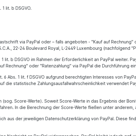
 1 lit. b DSGVO.
astschrift via PayPal oder – falls angeboten - "Kauf auf Rechnung" 
, S.C.A., 22-24 Boulevard Royal, L-2449 Luxembourg (nachfolgend "
lit. b DSGVO im Rahmen der Erforderlichkeit an PayPal weiter. Pay
f auf Rechnung" oder "Ratenzahlung" via PayPal die Durchführung ein
 6 Abs. 1 lit. f DSGVO aufgrund berechtigten Interesses von PayPal
uf die statistische Zahlungsausfallwahrscheinlichkeit verwendet P
n (sog. Score-Werte). Soweit Score-Werte in das Ergebnis der Bonit
ahren. In die Berechnung der Score-Werte fließen unter anderem, ab
h aus der jeweiligen Datenschutzerklärung von PayPal. Diese finde