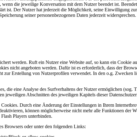
ll, wenn die jeweilige Konversation mit dem Nutzer beendet ist. Beend
lärt ist. Der Nutzer hat jederzeit die Möglichkeit, seine Einwilligung 
Speicherung seiner personenbezogenen Daten jederzeit widersprechen. I
ichert werden. Ruft ein Nutzer eine Website auf, so kann ein Cookie a
kies nicht angeboten werden. Dafür ist es erforderlich, dass der Bro
zur Erstellung von Nutzerprofilen verwendet. In den o.g. Zwecken lieg
s, die eine Analyse des Surfverhaltens der Nutzer ermöglichen (sog.
n jeweiligen Abschnitten des jeweiligen Kapitels dieser Datenschutzer
n Cookies. Durch eine Änderung der Einstellungen in Ihrem Internetbr
deaktivieren, können möglicherweise nicht mehr alle Funktionen der W
 Flash Players unterbinden.
res Browsers oder unter den folgenden Links:
ista/Block-or-allow-cookies