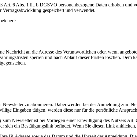
ß Art. 6 Abs. 1 lit. b DGSVO personenbezogene Daten erhoben und ve
r Vertragsabwicklung gespeichert und verwendet.
eichert:
ine Nachricht an die Adresse des Verantwortlichen oder, wenn angebot
wahrungsfristen sperren und nach Ablauf dieser Fristen löschen. Dem k
tgegenstehen.
eien Newsletter zu abonnieren. Dabei werden bei der Anmeldung zum New
eiwillige Eingaben tätigen, werden diese nur für die persönliche Anspra
zum Newsletter ist bei Vorliegen einer Einwilligung des Nutzers Art. 
 sich ein Bestätigungslink befindet. Wenn Sie diesen Link anklicken, e
hre IP-Adresse sowie das Datum und die Uhrzeit der Anmeldung. Dies