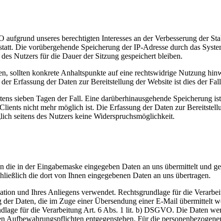
O aufgrund unseres berechtigten Interesses an der Verbesserung der Sta
statt. Die vorübergehende Speicherung der IP-Adresse durch das Syste
des Nutzers für die Dauer der Sitzung gespeichert bleiben.
fen, sollten konkrete Anhaltspunkte auf eine rechtswidrige Nutzung hin
er Erfassung der Daten zur Bereitstellung der Website ist dies der Fall
estens sieben Tagen der Fall. Eine darüberhinausgehende Speicherung is
lients nicht mehr möglich ist. Die Erfassung der Daten zur Bereitstellu
lglich seitens des Nutzers keine Widerspruchsmöglichkeit.
 die in der Eingabemaske eingegeben Daten an uns übermittelt und ge
ließlich die dort von Ihnen eingegebenen Daten an uns übertragen.
tion und Ihres Anliegens verwendet. Rechtsgrundlage für die Verarbeit
 der Daten, die im Zuge einer Übersendung einer E-Mail übermittelt we
undlage für die Verarbeitung Art. 6 Abs. 1 lit. b) DSGVO. Die Daten wer
ichen Aufbewahrungspflichten entgegenstehen. Für die personenbezogen