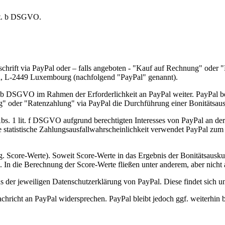
lit. b DSGVO.
schrift via PayPal oder – falls angeboten - "Kauf auf Rechnung" oder
yal, L-2449 Luxembourg (nachfolgend "PayPal" genannt).
 b DSGVO im Rahmen der Erforderlichkeit an PayPal weiter. PayPal beh
ng" oder "Ratenzahlung" via PayPal die Durchführung einer Bonitätsaus
s. 1 lit. f DSGVO aufgrund berechtigten Interesses von PayPal an der 
 statistische Zahlungsausfallwahrscheinlichkeit verwendet PayPal zum
g. Score-Werte). Soweit Score-Werte in das Ergebnis der Bonitätsauskun
. In die Berechnung der Score-Werte fließen unter anderem, aber nicht a
s der jeweiligen Datenschutzerklärung von PayPal. Diese findet sich 
achricht an PayPal widersprechen. PayPal bleibt jedoch ggf. weiterhin