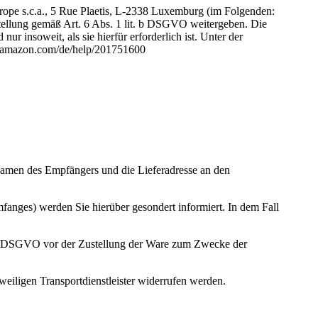
ope s.c.a., 5 Rue Plaetis, L-2338 Luxemburg (im Folgenden:
tellung gemäß Art. 6 Abs. 1 lit. b DSGVO weitergeben. Die
insoweit, als sie hierfür erforderlich ist. Unter der
ay.amazon.com/de/help/201751600
 Namen des Empfängers und die Lieferadresse an den
fanges) werden Sie hierüber gesondert informiert. In dem Fall
. a) DSGVO vor der Zustellung der Ware zum Zwecke der
eiligen Transportdienstleister widerrufen werden.